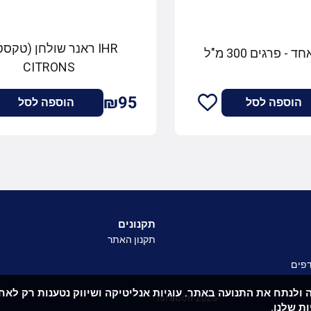
IHR ראנר שולחן (טקסט
 פרגים 300 מ"ל
CITRONS
₪95
הוספה לסל
הוספה לסל
תקנונים
תקנון האתר
פים
 לשפר את חוויית הגלישה ולנתח את התנועה באתר. עוגיות אנליטיקה ושיווק נטענות רק 
Isradon 2026
הגדרות עוגיות
ת שלנו.