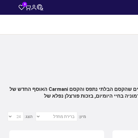
0
האוסף החדש של Carmani לוקח אותנו לעולם, בהשראת היופי הטבעי של הפרחים הרכים ביותר. כולנו רוצים שהקסם הבלתי נתפס והקסם
מיון:
הצג: