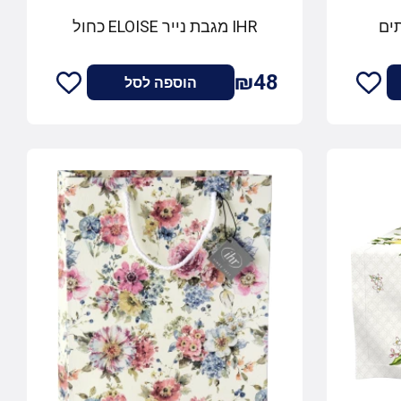
IHR מגבת נייר ELOISE כחול
₪48
הוספה לסל