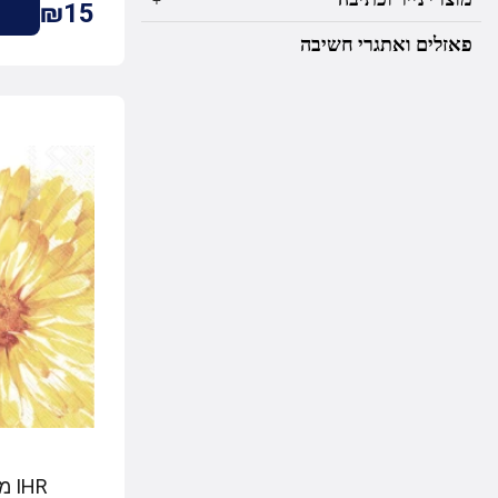
₪15
פאזלים ואתגרי חשיבה
IHR מפיות שולחן RICA