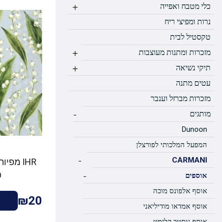
+
כלי מטבח ואפייה
נרות ומפיצי ריח
טקסטיל לבית
+
מזכרות ומתנות מעוצבות
+
תיקי נשיאה
עטים מתנה
מזכרות מברזל וענבר
-
מותגים
Dunoon
המפעל המלכותי לפורצלן
-
CARMANI
-
D
אוספים
אוסף אלפונס מוכה
₪20
אוסף אמדאו מודיליאני
אוסף גוסטב קלימט