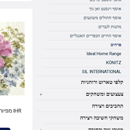
אוסף וינסנט ואן גוך
אוסף חתולים משוגעים
מתנות לגברים
אוסף החיים הכפריים האנגליים
פרחים
Ideal Home Range
KÖNITZ
SIL INTERNATIONAL
קלפי טארוט ורוחניות
צעצועים ומשחקים
+
תחביבים ויצירה
IHR מפי
משחקי חשיבה ויצירה
מוצרי נייר וכתיבה
+