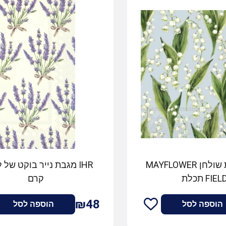
IHR מפיות שולחן MAYFLOWER
IHR מגבת נייר בוקט של 
FIEL תכלת
קרם
₪48
הוספה לסל
הוספה לסל