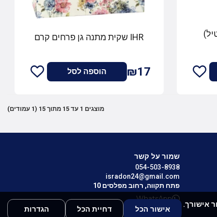
יל)
IHR שקית מתנה גן פרחים קרם
₪17
הוספה לסל
מוצגים 1 עד 15 מתוך 15 (1 עמודים)
שמור על קשר
054-503-8938
isradon24@gmail.com
פתח תקווה, רחוב מפלסים 10
WhatsApp
לאחר אישורך.
אישור הכל
דחיית הכל
הגדרות