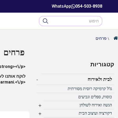
WhatsApp
054-503-8938
פרחים
פרחים
קטגוריות
אוסף אלגנטי, בהשראת מוטיבים פרחוניים.<\/p
-
לבית ולאירוח
של הגן יימשכו זמן רב ככל האפשר. חזרו למקורות וחוו את ההרמוניה בחיי היומיום, בזכות פורצלן נפלא של 
גז'ל קרמיקה רוסית מסורתית
כוסות, ספלים וגביעים
+
הגשה ואירוח לשולחן
+
דקורציה ועיצוב הבית