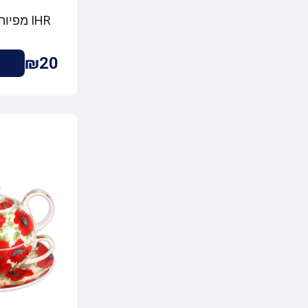
IHR מפיות שולחן ELOISE פשתן
₪20