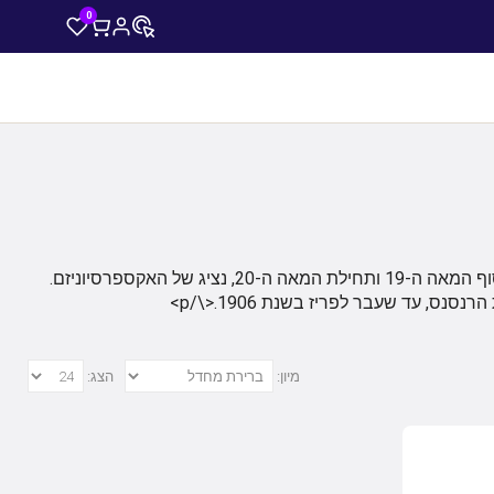
0
אמדאו קלמנטה מודיליאני — צייר ופיסל איטלקי, אחד האמנים המפורסמים ביותר בסוף המאה ה-19 ותחילת המאה ה-20, נציג של האקספרסיוניזם.
, עד שעבר לפריז בשנת 1906.<\/p>
מיון:
הצג: