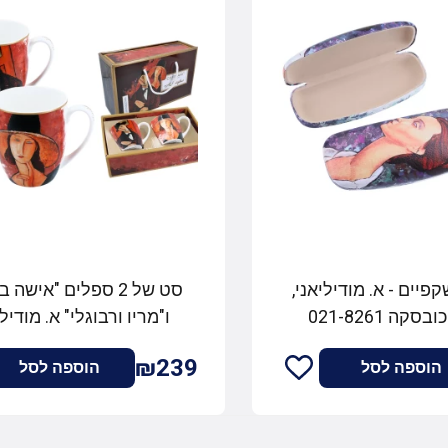
יים - א. מודיליאני,
סט של 2 ספלים "אישה 
לוניה צ'כובסקה 021-8261
ו"מריו ורבוגלי" א. מודיל
Carmani
₪239
הוספה לסל
הוספה לסל