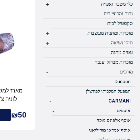
+
כלי מטבח ואפייה
נרות ומפיצי ריח
טקסטיל לבית
+
מזכרות ומתנות מעוצבות
+
תיקי נשיאה
עטים מתנה
מזכרות מברזל וענבר
-
מותגים
Dunoon
מארז למשקפ
המפעל המלכותי לפורצלן
-
CARMANI
-
אוספים
₪50
אוסף אלפונס מוכה
אוסף אמדאו מודיליאני
אוסף גוסטב קלימט