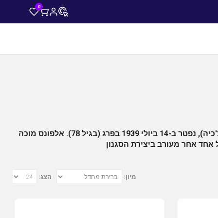
0
נולד ב-24 ביולי 1860 באיוואנצ'יצ'ה, מורביה של האימפריה האוסטרית (היום צ'כיה), נפטר ב-14 ביולי 1939 בפרג (בגיל 78). אלפונס מוכה
 אחד אחר מעורב ביצירת הסגנון
מיון:
הצג: