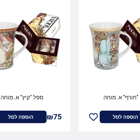
"חורף" א. מוחה
ספל "קיץ" א. מוחה
₪75
הוספה לסל
הוספה לסל