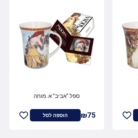
ספל "אביב" א. מוחה
₪75
הוספה לסל