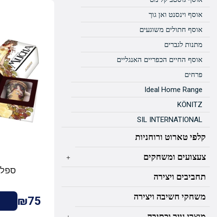
אוסף וינסנט ואן גוך
אוסף חתולים משוגעים
מתנות לגברים
אוסף החיים הכפריים האנגליים
פרחים
Ideal Home Range
KÖNITZ
SIL INTERNATIONAL
קלפי טארוט ורוחניות
צעצועים ומשחקים
+
ספל "
תחביבים ויצירה
משחקי חשיבה ויצירה
₪75
מוצרי נייר וכתיבה
+