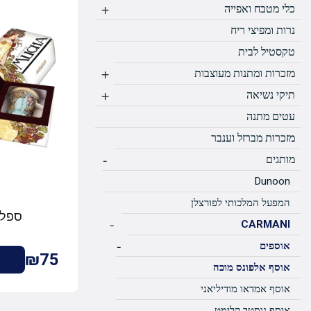
+
כלי מטבח ואפייה
נרות ומפיצי ריח
טקסטיל לבית
+
מזכרות ומתנות מעוצבות
+
תיקי נשיאה
עטים מתנה
מזכרות מברזל וענבר
-
מותגים
Dunoon
המפעל המלכותי לפורצלן
ספל 
-
CARMANI
-
אוספים
₪75
אוסף אלפונס מוכה
אוסף אמדאו מודיליאני
אוסף גוסטב קלימט