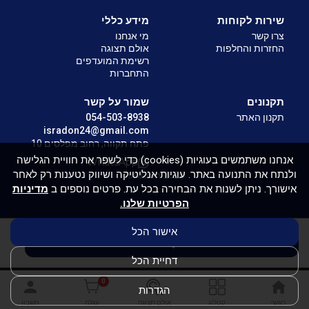
שירות לקוחות
מידע כללי
צרו קשר
מי אנחנו
החזרות והחלפות
אולם תצוגה
רשימת המועדפים
התחברות
תקנונים
שמור על קשר
תקנון האתר
054-503-8938
isradon24@gmail.com
פתח תקווה, רחוב מפלסים 10
אנחנו משתמשים בעוגיות (cookies) כדי לשפר את חוויית הגלישה
WhatsApp
ולנתח את התנועה באתר. עוגיות אנליטיקה ושיווק נטענות רק לאחר
Isradon 2026
אישורך. ניתן לשנות את הבחירה בכל עת. פרטים נוספים ב
מדיניות
הפרטיות שלנו.
אישור הכל
אין במלאי
דחיית הכל
0
הגדרות
ראשי
קטלוג
אולם תצוגה
עגלה
חשבון