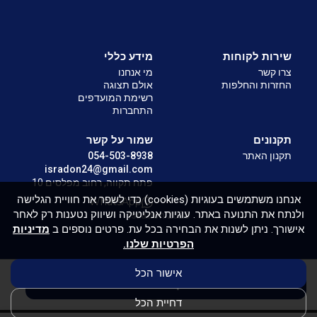
שירות לקוחות
מידע כללי
צרו קשר
מי אנחנו
החזרות והחלפות
אולם תצוגה
רשימת המועדפים
התחברות
תקנונים
שמור על קשר
תקנון האתר
054-503-8938
isradon24@gmail.com
פתח תקווה, רחוב מפלסים 10
אנחנו משתמשים בעוגיות (cookies) כדי לשפר את חוויית הגלישה
WhatsApp
ולנתח את התנועה באתר. עוגיות אנליטיקה ושיווק נטענות רק לאחר
Isradon 2026
אישורך. ניתן לשנות את הבחירה בכל עת. פרטים נוספים ב
מדיניות
הפרטיות שלנו.
אישור הכל
אין במלאי
דחיית הכל