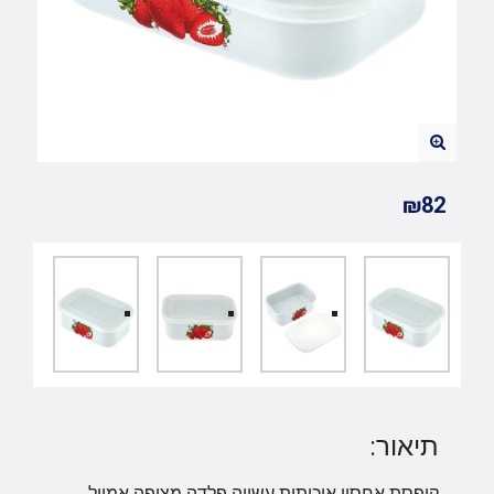
₪82
תיאור:
קופסת אחסון איכותית עשויה פלדה מצופה אמייל,