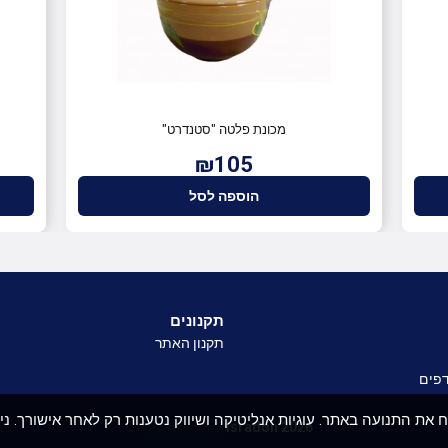
מכונת פלטה "סטנדרט"
₪105
הוספה לסל
תקנונים
תקנון האתר
פים
את חוויית הגלישה ולנתח את התנועה באתר. עוגיות אנליטיקה ושיווק נטענות רק לאחר אישורך. 
Isradon 2026
הגדרות עוגיות