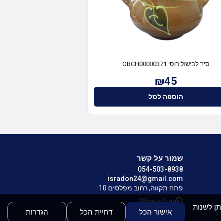
סיר לבישול רוסי OBCH00000371
₪45
הוספה לסל
שמור על קשר
054-503-8938
isradon24@gmail.com
פתח תקווה, רחוב מפלסים 10
WhatsApp
ניתן לשנות
אישור הכל
דחיית הכל
הגדרות