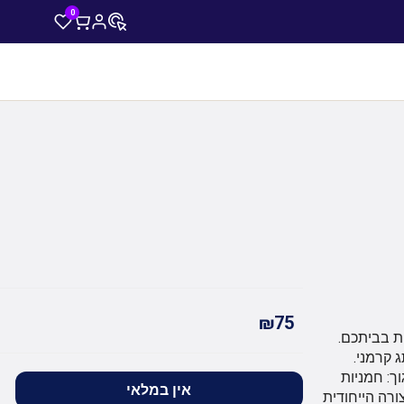
0
₪75
ת בביתכם.
 קרמני.
ך: חמניות
אין במלאי
רה הייחודית