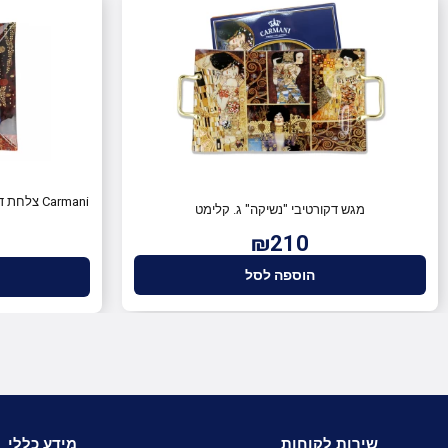
מגש דקורטיבי "נשיקה" ג. קלימט
₪210
הוספה לסל
שירות לקוחות
מידע כללי