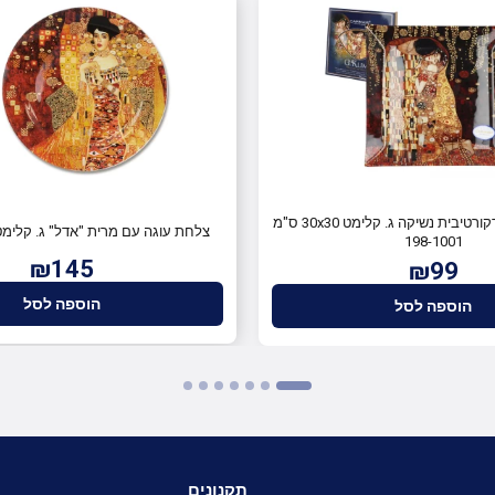
Carmani צלחת דקורטיבית נשיקה ג. קלימט 30x30 ס"מ
צלחת עוגה עם מרית "אדל" ג. קלימט (28x28 ס
198-1001
₪145
₪99
הוספה לסל
הוספה לסל
תקנונים