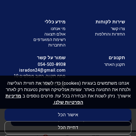
שירות לקוחות
מידע כללי
צרו קשר
מי אנחנו
החזרות והחלפות
אולם תצוגה
רשימת המועדפים
התחברות
תקנונים
שמור על קשר
תקנון האתר
054-503-8938
isradon24@gmail.com
פתח תקווה, רחוב מפלסים 10
אנחנו משתמשים בעוגיות (cookies) כדי לשפר את חוויית הגלישה
WhatsApp
ולנתח את התנועה באתר. עוגיות אנליטיקה ושיווק נטענות רק לאחר
Isradon 2026
אישורך. ניתן לשנות את הבחירה בכל עת. פרטים נוספים ב
מדיניות
הפרטיות שלנו.
אישור הכל
הוסף לעגלת הקניות
דחיית הכל