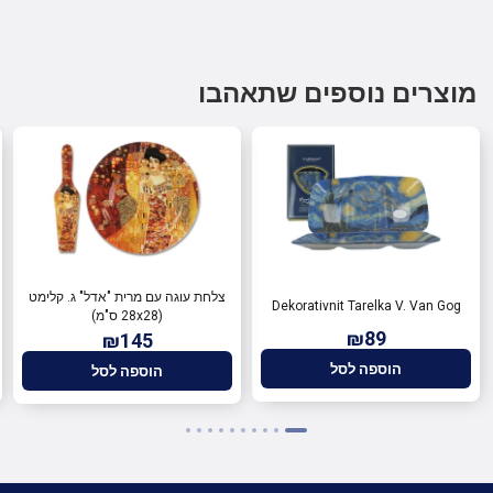
מוצרים נוספים שתאהבו
צלחת עוגה עם מרית "אדל" ג. קלימט
Dekorativnit Tarelka V. Van Gog
(28x28 ס"מ)
₪89
₪145
הוספה לסל
הוספה לסל