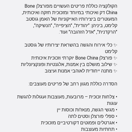
הקולקציה כוללת פריטים העשויים מפורצלן Bone
China דק ואיכותי במיוחד ומזכוכית חזקה ואיכותית,
המעוטרים ביצירותיו האייקוניות של האמן גוסטב
קלימט, ביניהן: "יהודית", "הציפייה", "הנשיקה",
"הרקדנית", "אדל הזהובה" ועוד.
✨ כלי אירוח והגשה בהשראת יצירותיו של גוסטב
קלימט
✨ פורצלן Bone China יוקרתי וזכוכית איכותית
✨ שילוב מושלם בין אמנות, אלגנטיות ופונקציונליות
✨ מתנה ייחודית לאוהבי אמנות ועיצוב
הסדרה כוללת מגוון רחב של פריטים מעוצבים:
• צלחות זכוכית – מרובעות, מעוצבות ועגולות להגשת
עוגות
• מגשי הגשה, מנאז'ות וכוסות יין
• ספלי פורצלן וסטים לתה
• אגרטלים ופמוטים דקורטיביים מזכוכית
• תחתיות מעוצבות