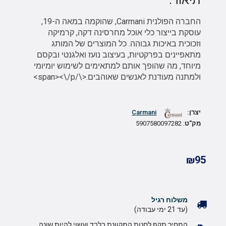
החברה הפולנית Carmani, שהוקמה במאה ה-19,
עוסקת בייצור כלי אוכל מחרסינה דקה, קרמיקה
וזכוכית באיכות גבוהה. כל המוצרים של המותג
מתאפיינים בפרקטיות, בעיצוב נועז ואלגנטי ובקסם
מיוחד, מה שהופך אותם למתאימים לשימוש יומיומי
ולמתנה מעודנת לאנשים שאוהבים.<\/span><\/p>
יצרן:
Carmani
מק"ט
: 5907580097282
₪95
משלוח רגיל
(עד 21 ימי עבודה)
המחיר תקף לחנות המקוונת בלבד ועשוי להיות שונה