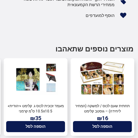
ממחירי הרשת הקמעונאית
הוסף למועדפים
מוצרים נוספים שתאהבו
תחתית שעם לכוס / למשקה (המחיר
מעמד זכוכית לכוס ג. קלימט «יהודית»
ליחידה) – גוסטב קלימט
10.5x10.5 ס"מ קרמני
₪35
₪16
הוספה לסל
הוספה לסל