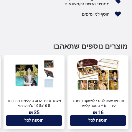
ממחירי הרשת הקמעונאית
הוסף למועדפים
מוצרים נוספים שתאהבו
תחתית שעם לכוס / למשקה (המחיר
מעמד זכוכית לכוס ג. קלימט «יהודית»
ליחידה) – גוסטב קלימט
10.5x10.5 ס"מ קרמני
₪35
₪16
הוספה לסל
הוספה לסל