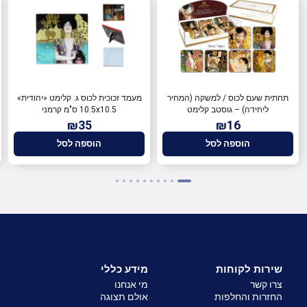
תחתית שעם לכוס / למשקה (המחיר
מעמד זכוכית לכוס ג. קלימט «יהודית»
ליחידה) – גוסטב קלימט
10.5x10.5 ס"מ קרמני
₪35
₪16
הוספה לסל
הוספה לסל
שירות לקוחות
מידע כללי
צרו קשר
מי אנחנו
החזרות והחלפות
אולם תצוגה