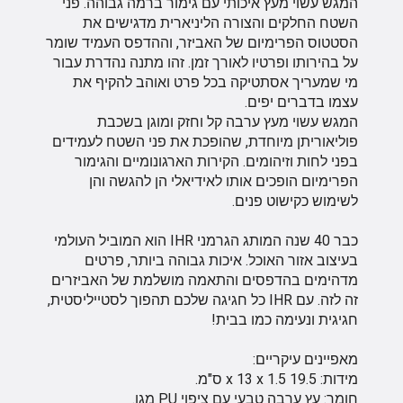
המגש עשוי מעץ איכותי עם גימור ברמה גבוהה. פני
השטח החלקים והצורה הליניארית מדגישים את
הסטטוס הפרימיום של האביזר, וההדפס העמיד שומר
על בהירותו ופרטיו לאורך זמן. זהו מתנה נהדרת עבור
מי שמעריך אסתטיקה בכל פרט ואוהב להקיף את
עצמו בדברים יפים.
המגש עשוי מעץ ערבה קל וחזק ומוגן בשכבת
פוליאוריתן מיוחדת, שהופכת את פני השטח לעמידים
בפני לחות וזיהומים. הקירות הארגונומיים והגימור
הפרימיום הופכים אותו לאידיאלי הן להגשה והן
לשימוש כקישוט פנים.
כבר 40 שנה המותג הגרמני IHR הוא המוביל העולמי
בעיצוב אזור האוכל. איכות גבוהה ביותר, פרטים
מדהימים בהדפסים והתאמה מושלמת של האביזרים
זה לזה. עם IHR כל חגיגה שלכם תהפוך לסטייליסטית,
חגיגית ונעימה כמו בבית!
מאפיינים עיקריים:
מידות: 19.5 x 13 x 1.5 ס"מ.
חומר: עץ ערבה טבעי עם ציפוי PU מגן.