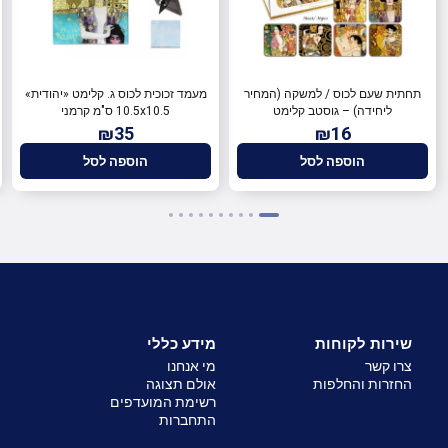
תחתית שעם לכוס / למשקה (המחיר
מעמד זכוכית לכוס ג. קלימט «יהודית»
ליחידה) – גוסטב קלימט
10.5x10.5 ס"מ קרמני
₪35
₪16
הוספה לסל
הוספה לסל
שירות לקוחות
מידע כללי
צרו קשר
מי אנחנו
החזרות והחלפות
אולם תצוגה
רשימת המועדפים
התחברות