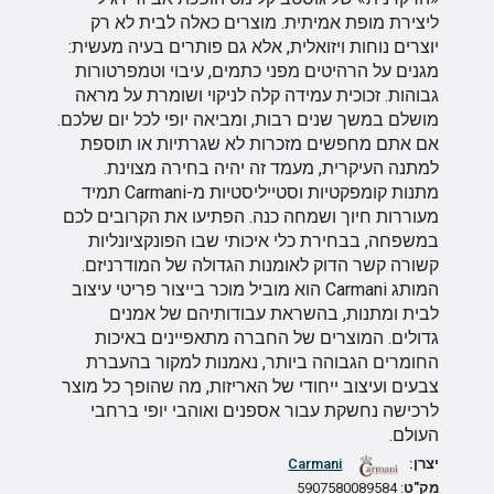
ליצירת מופת אמיתית. מוצרים כאלה לבית לא רק
יוצרים נוחות ויזואלית, אלא גם פותרים בעיה מעשית:
מגנים על הרהיטים מפני כתמים, עיבוי וטמפרטורות
גבוהות. זכוכית עמידה קלה לניקוי ושומרת על מראה
מושלם במשך שנים רבות, ומביאה יופי לכל יום שלכם.
אם אתם מחפשים מזכרות לא שגרתיות או תוספת
למתנה העיקרית, מעמד זה יהיה בחירה מצוינת.
מתנות קומפקטיות וסטייליסטיות מ-Carmani תמיד
מעוררות חיוך ושמחה כנה. הפתיעו את הקרובים לכם
במשפחה, בבחירת כלי איכותי שבו הפונקציונליות
קשורה קשר הדוק לאומנות הגדולה של המודרניזם.
המותג Carmani הוא מוביל מוכר בייצור פריטי עיצוב
לבית ומתנות, בהשראת עבודותיהם של אמנים
גדולים. המוצרים של החברה מתאפיינים באיכות
החומרים הגבוהה ביותר, נאמנות למקור בהעברת
צבעים ועיצוב ייחודי של האריזות, מה שהופך כל מוצר
לרכישה נחשקת עבור אספנים ואוהבי יופי ברחבי
העולם.
יצרן:
Carmani
מק"ט
: 5907580089584