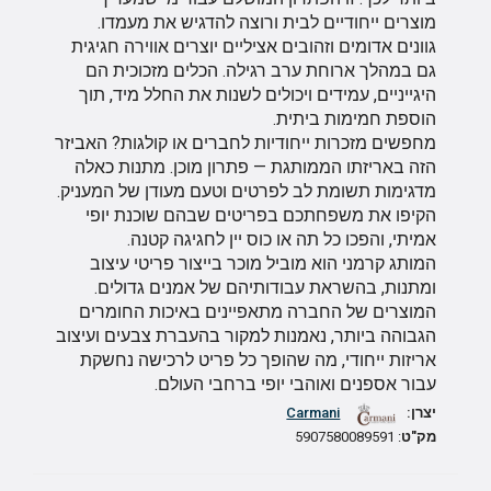
מוצרים ייחודיים לבית ורוצה להדגיש את מעמדו.
גוונים אדומים וזהובים אציליים יוצרים אווירה חגיגית
גם במהלך ארוחת ערב רגילה. הכלים מזכוכית הם
היגייניים, עמידים ויכולים לשנות את החלל מיד, תוך
הוספת חמימות ביתית.
מחפשים מזכרות ייחודיות לחברים או קולגות? האביזר
הזה באריזתו הממותגת — פתרון מוכן. מתנות כאלה
מדגימות תשומת לב לפרטים וטעם מעודן של המעניק.
הקיפו את משפחתכם בפריטים שבהם שוכנת יופי
אמיתי, והפכו כל תה או כוס יין לחגיגה קטנה.
המותג קרמני הוא מוביל מוכר בייצור פריטי עיצוב
ומתנות, בהשראת עבודותיהם של אמנים גדולים.
המוצרים של החברה מתאפיינים באיכות החומרים
הגבוהה ביותר, נאמנות למקור בהעברת צבעים ועיצוב
אריזות ייחודי, מה שהופך כל פריט לרכישה נחשקת
עבור אספנים ואוהבי יופי ברחבי העולם.
יצרן:
Carmani
מק"ט
: 5907580089591