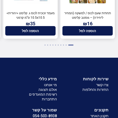
תחתית שעם לכוס / למשקה (המחיר
מעמד זכוכית לכוס ג. קלימט «יהודית»
ליחידה) – גוסטב קלימט
10.5x10.5 ס"מ קרמני
₪35
₪16
הוספה לסל
הוספה לסל
שירות לקוחות
מידע כללי
צרו קשר
מי אנחנו
החזרות והחלפות
אולם תצוגה
רשימת המועדפים
התחברות
תקנונים
שמור על קשר
תקנון האתר
054-503-8938