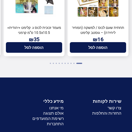
תחתית שעם לכוס / למשקה (המחיר
מעמד זכוכית לכוס ג. קלימט «יהודית»
ליחידה) – גוסטב קלימט
10.5x10.5 ס"מ קרמני
₪35
₪16
הוספה לסל
הוספה לסל
שירות לקוחות
מידע כללי
צרו קשר
מי אנחנו
החזרות והחלפות
אולם תצוגה
רשימת המועדפים
התחברות