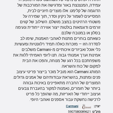
עמידה, המנצנצת באור ומדגישה את המורכבות של
הדוגמה של קלימט. אלו מוצרים חיוניים לבית,
המסייעים לשמור על ניקיון וסדר, תוך שמירה על
משטחי הרהיטים במצב מושלם. השילוב של קווים
זורמים ודוגמאות בולטות ייצור אווירה ייחודית ונעימה
בסלון או במטבח שלכם.
כשאתם בוחרים מתנות לאוהבי האמנות, שימו לב
לסדרה הזו — מזכרות כאלה תמיד רלוונטיות ומעשיות.
כלי אוכל ואביזרים איכותיים מ-Carmani משלבים
אמינות וערך אמנותי גבוה. תנו ליופי האמיתי ללוות את
משפחתכם בכל רגע של מנוחה, והפכו את הבית
למקום של כוח והשראה.
המותג Carmani הוא מוביל מוכר בייצור פריטי עיצוב
פנים ומתנות, בהשראת עבודותיהם של אמנים גדולים.
המוצרים של החברה מתאפיינים באיכות גבוהה
ביותר של חומרים, נאמנות למקור בהעברת צבעים
ועיצוב ייחודי של האריזות, מה שהופך כל פריט
לרכישה נחשקת עבור אספנים ואוהבי היופי.
יצרן:
Carmani
מק"ט
: 5907580089621