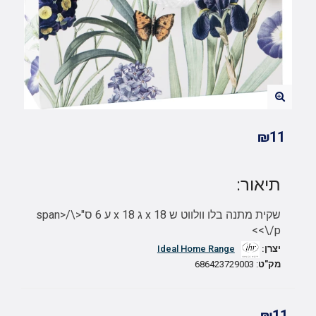
₪11
תיאור:
שקית מתנה בלו וולווט ש 18 x ג 18 x ע 6 ס"<\/span>
<\/p>
יצרן:
Ideal Home Range
מק"ט
: 686423729003
₪11