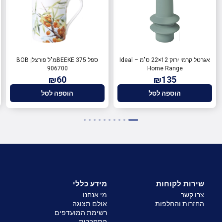
אגרטל קרמי ירוק 12×22 ס"מ – Ideal
ספל BEEKE 375מ"ל פורצלן BOB
906700
Home Range
₪60
₪135
הוספה לסל
הוספה לסל
שירות לקוחות
מידע כללי
צרו קשר
מי אנחנו
החזרות והחלפות
אולם תצוגה
רשימת המועדפים
התחברות