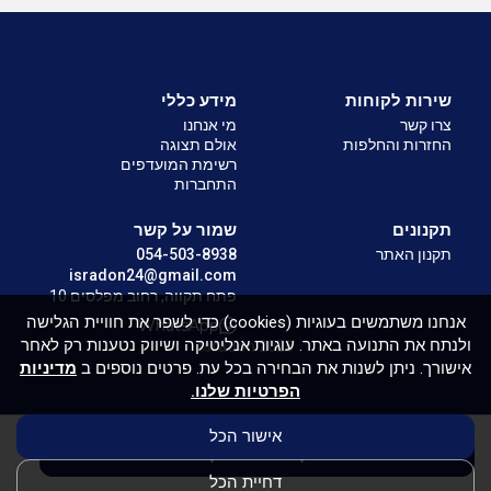
שירות לקוחות
מידע כללי
צרו קשר
מי אנחנו
החזרות והחלפות
אולם תצוגה
רשימת המועדפים
התחברות
תקנונים
שמור על קשר
תקנון האתר
054-503-8938
isradon24@gmail.com
פתח תקווה, רחוב מפלסים 10
אנחנו משתמשים בעוגיות (cookies) כדי לשפר את חוויית הגלישה
WhatsApp
ולנתח את התנועה באתר. עוגיות אנליטיקה ושיווק נטענות רק לאחר
Isradon 2026
אישורך. ניתן לשנות את הבחירה בכל עת. פרטים נוספים ב
מדיניות
הפרטיות שלנו.
אישור הכל
הוסף לעגלת הקניות
דחיית הכל