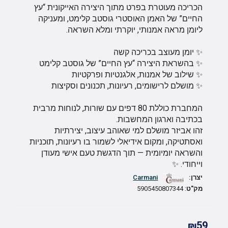
הכריכה מעוטרת בפרט מתוך היצירה האייקונית “עץ
החיים” של האמן האוסטרי גוסטב קלימט, ומעניקה
ליומן מראה אמנותי, יוקרתי ומלא השראה.
✨ יומן מעוצב בכריכה קשה
✨ בהשראת היצירה “עץ החיים” של גוסטב קלימט
✨ שילוב של אמנות, אלגנטיות ופרקטיות
✨ מושלם לרישומים, רעיונות, תכנונים וסקיצות
המחברת כוללת 80 דפים עם שורות, לנוחות מרבית
בכתיבה וארגון המחשבות.
זהו אביזר מושלם למי שאוהב עיצוב, יצירתיות
ואסתטיקה, ומקום אידיאלי לשמור בו רעיונות, תוכניות
והשראה יומיומית — תוך הדגשת טעם אישי מעודן
וייחודי. ✨
יצרן:
Carmani
מק"ט
: 5905450807344
₪59