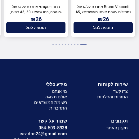
Bruno Visconti מחברת על גבעול
ברונו ויסקונטי מחברת על גבעול
«חתולים עושים אותנו מאושרים» A5,
«אהבה, כמו שהיא» A5, 60 דפים,
60 דפים, רשת
רשת
₪26
₪26
הוספה לסל
הוספה לסל
שירות לקוחות
מידע כללי
צרו קשר
מי אנחנו
החזרות והחלפות
אולם תצוגה
רשימת המועדפים
התחברות
תקנונים
שמור על קשר
תקנון האתר
054-503-8938
isradon24@gmail.com