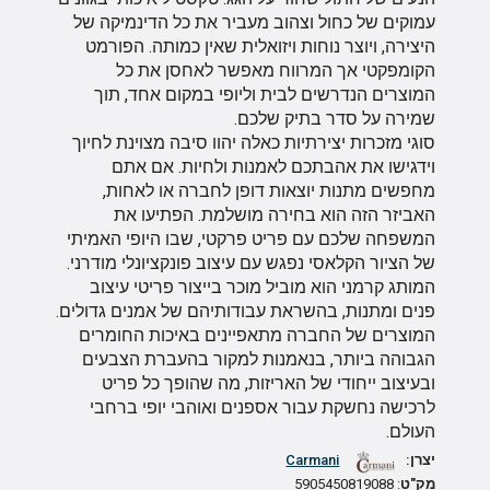
עמוקים של כחול וצהוב מעביר את כל הדינמיקה של
היצירה, ויוצר נוחות ויזואלית שאין כמותה. הפורמט
הקומפקטי אך המרווח מאפשר לאחסן את כל
המוצרים הנדרשים לבית וליופי במקום אחד, תוך
שמירה על סדר בתיק שלכם.
סוגי מזכרות יצירתיות כאלה יהוו סיבה מצוינת לחיוך
וידגישו את אהבתכם לאמנות ולחיות. אם אתם
מחפשים מתנות יוצאות דופן לחברה או לאחות,
האביזר הזה הוא בחירה מושלמת. הפתיעו את
המשפחה שלכם עם פריט פרקטי, שבו היופי האמיתי
של הציור הקלאסי נפגש עם עיצוב פונקציונלי מודרני.
המותג קרמני הוא מוביל מוכר בייצור פריטי עיצוב
פנים ומתנות, בהשראת עבודותיהם של אמנים גדולים.
המוצרים של החברה מתאפיינים באיכות החומרים
הגבוהה ביותר, בנאמנות למקור בהעברת הצבעים
ובעיצוב ייחודי של האריזות, מה שהופך כל פריט
לרכישה נחשקת עבור אספנים ואוהבי יופי ברחבי
העולם.
יצרן:
Carmani
מק"ט
: 5905450819088