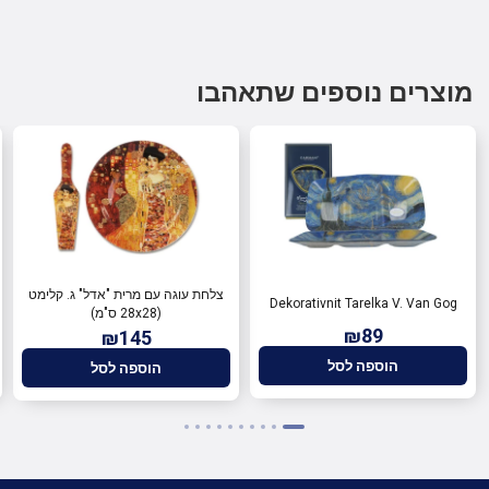
מוצרים נוספים שתאהבו
צלחת עוגה עם מרית "אדל" ג. קלימט
Dekorativnit Tarelka V. Van Gog
(28x28 ס"מ)
₪89
₪145
הוספה לסל
הוספה לסל