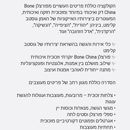
הקולקציה כוללת פריטים העשויים מפורצלן Bone
China דק ואיכותי במיוחד ומזכוכית חזקה ואיכותית,
המעוטרים ביצירותיו האייקוניות של האמן גוסטב
קלימט, ביניהן: "יהודית", "הציפייה", "הנשיקה",
"הרקדנית", "אדל הזהובה" ועוד.
✨ כלי אירוח והגשה בהשראת יצירותיו של גוסטב
קלימט
✨ פורצלן Bone China יוקרתי וזכוכית איכותית
✨ שילוב מושלם בין אמנות, אלגנטיות ופונקציונליות
✨ מתנה ייחודית לאוהבי אמנות ועיצוב
הסדרה כוללת מגוון רחב של פריטים מעוצבים:
• צלחות זכוכית – מרובעות, מעוצבות ועגולות להגשת
עוגות
• מגשי הגשה, מנאז'ות וכוסות יין
• ספלי פורצלן וסטים לתה
• אגרטלים ופמוטים דקורטיביים מזכוכית
• תחתיות מעוצבות