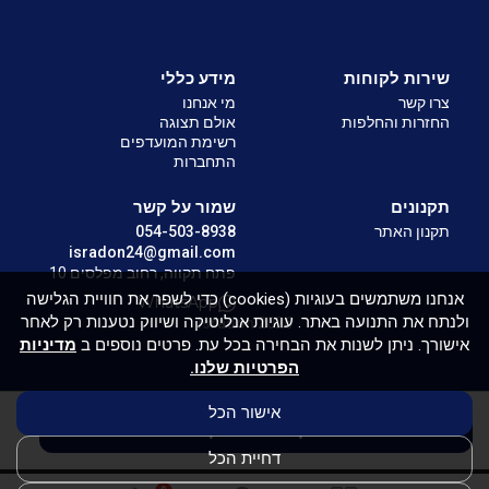
שירות לקוחות
מידע כללי
צרו קשר
מי אנחנו
החזרות והחלפות
אולם תצוגה
רשימת המועדפים
התחברות
תקנונים
שמור על קשר
תקנון האתר
054-503-8938
isradon24@gmail.com
פתח תקווה, רחוב מפלסים 10
אנחנו משתמשים בעוגיות (cookies) כדי לשפר את חוויית הגלישה
WhatsApp
ולנתח את התנועה באתר. עוגיות אנליטיקה ושיווק נטענות רק לאחר
Isradon 2026
אישורך. ניתן לשנות את הבחירה בכל עת. פרטים נוספים ב
מדיניות
הפרטיות שלנו.
אישור הכל
הוסף לעגלת הקניות
דחיית הכל