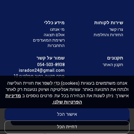
שירות לקוחות
מידע כללי
צרו קשר
מי אנחנו
החזרות והחלפות
אולם תצוגה
רשימת המועדפים
התחברות
תקנונים
שמור על קשר
תקנון האתר
054-503-8938
isradon24@gmail.com
פתח תקווה, רחוב מפלסים 10
אנחנו משתמשים בעוגיות (cookies) כדי לשפר את חוויית הגלישה
WhatsApp
ולנתח את התנועה באתר. עוגיות אנליטיקה ושיווק נטענות רק לאחר
Isradon 2026
אישורך. ניתן לשנות את הבחירה בכל עת. פרטים נוספים ב
מדיניות
הפרטיות שלנו.
אישור הכל
אין במלאי
דחיית הכל