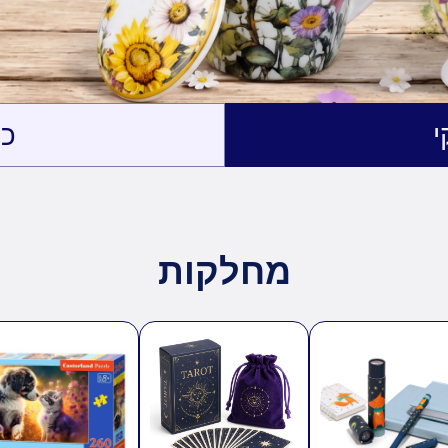
י
כנ
מחלקות